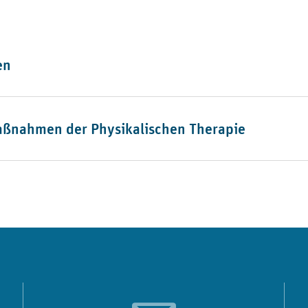
en
aßnahmen der Physikalischen Therapie
any/medizinischer-dienst-baden-w%C3%BCrttemberg/myco