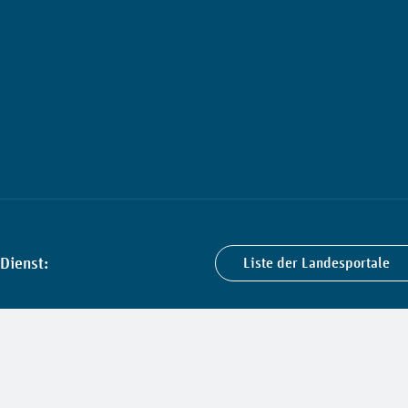
Dienst:
Liste der Landesportale
llungen
Barriere melden
Impressum
Datenschutz
Downloads
Konta