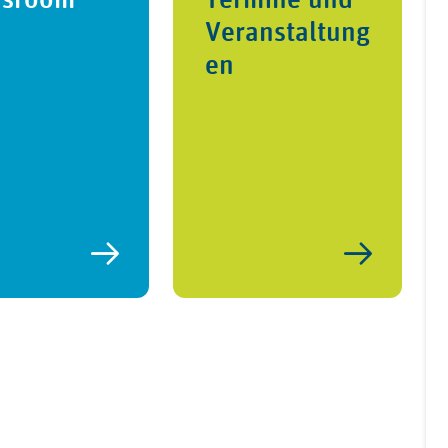
Veranstaltung
en
any/medizinischer-dienst-baden-w%C3%BCrttemberg/myco